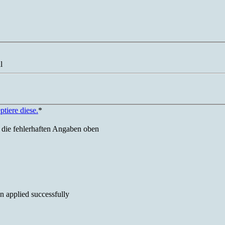
l
tiere diese.
*
e die fehlerhaften Angaben oben
 applied successfully