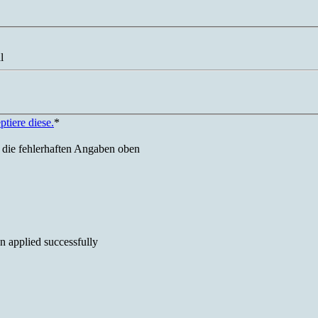
l
tiere diese.
*
e die fehlerhaften Angaben oben
 applied successfully