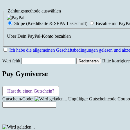
Zahlungsmethode auswählen
Stripe (Kreditkarte & SEPA-Lastschrift)
Bezahle mit PayPa
Über Dein PayPal-Konto bezahlen
Ich habe die allgemeinen Geschäftsbedingungen gelesen und akzep
Wert fehlt
Bitte korrigier
Pay Gymiverse
Hast du einen Gutschein?
Gutschein-Code:
Ungültiger Gutscheincode
Coupon