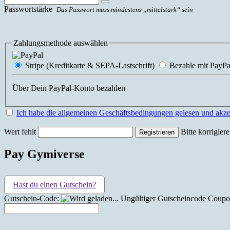
Passwortstärke
Das Passwort muss mindestens „mittelstark“ sein
Zahlungsmethode auswählen
Stripe (Kreditkarte & SEPA-Lastschrift)
Bezahle mit PayPa
Über Dein PayPal-Konto bezahlen
Ich habe die allgemeinen Geschäftsbedingungen gelesen und akzep
Wert fehlt
Bitte korrigier
Pay Gymiverse
Hast du einen Gutschein?
Gutschein-Code:
Ungültiger Gutscheincode
Coupon