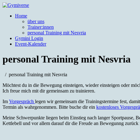
körperpositives Training
Home
Gymiverse
über uns
Trainer:innen
personal Training mit Nesvria
Gymini Login
Event-Kalender
personal Training mit Nesvria
personal Training mit Nesvria
Möchtest du in die Bewegung einsteigen, wieder einsteigen oder möch
Ich freue mich mit dir gemeinsam zu trainieren.
Im
Vorgespräch
legen wir gemeinsam die Trainingstermine fest, damit
Termin als wahrgenommen. Bitte buche dir ein
kostenloses Vorgespr
Meine Schwerpunkte liegen beim Einstieg nach langer Sportpause, Be
Kettlebell und vor allem darauf dir die Freude an Bewegunng zurück