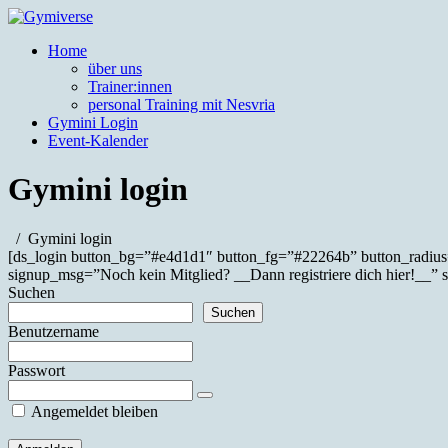
körperpositives Training
Home
Gymiverse
über uns
Trainer:innen
personal Training mit Nesvria
Gymini Login
Event-Kalender
Gymini login
Gymini login
[ds_login button_bg=”#e4d1d1″ button_fg=”#22264b” button_radius
signup_msg=”Noch kein Mitglied? __Dann registriere dich hier!__” 
Suchen
Suchen
Benutzername
Passwort
Angemeldet bleiben