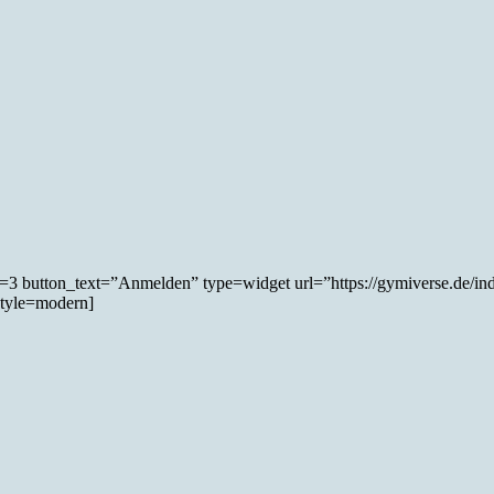
=3 button_text=”Anmelden” type=widget url=”https://gymiverse.de/
style=modern]